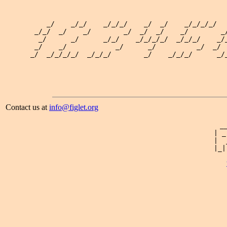
                                                 
    _/    _/_/    _/_/_/    _/  _/    _/_/_/_/   
 _/_/  _/    _/        _/  _/  _/    _/        _/
  _/      _/      _/_/    _/_/_/_/  _/_/_/    _/_
 _/    _/            _/      _/          _/  _/  
_/  _/_/_/_/  _/_/_/        _/    _/_/_/      _/_
Contact us at
info@figlet.org
 _
| _
|  