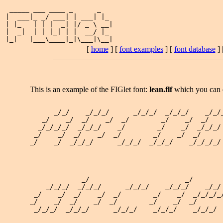
 _____ ___ ____ _      _   

|  ___|_ _/ ___| | ___| |_ 

| |_   | | |  _| |/ _ \ __|

|  _|  | | |_| | |  __/ |_ 

[
home
] [
font examples
] [
font database
] 
This is an example of the FIGlet font:
lean.flf
which you can
      _/_/    _/_/_/      _/_/_/  _/_/_/    _/_/_
   _/    _/  _/    _/  _/        _/    _/  _/    
  _/_/_/_/  _/_/_/    _/        _/    _/  _/_/_/ 
 _/    _/  _/    _/  _/        _/    _/  _/      
_/    _/  _/_/_/      _/_/_/  _/_/_/    _/_/_/_/ 
             _/                        _/        
    _/_/_/  _/_/_/      _/_/_/    _/_/_/    _/_/ 
 _/    _/  _/    _/  _/        _/    _/  _/_/_/_/
_/    _/  _/    _/  _/        _/    _/  _/       
 _/_/_/  _/_/_/      _/_/_/    _/_/_/    _/_/_/  
                                                 