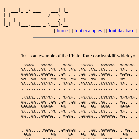
 _____ ___ ____ _      _   

|  ___|_ _/ ___| | ___| |_ 

| |_   | | |  _| |/ _ \ __|

|  _|  | | |_| | |  __/ |_ 

[
home
] [
font examples
] [
font database
] 
This is an example of the FIGlet font:
contrast.flf
which you
..%%%%...%%%%%....%%%%...%%%%%...%%%%%%..%%%%%%..
.%%..%%..%%..%%..%%..%%..%%..%%..%%......%%......
.%%%%%%..%%%%%...%%......%%..%%..%%%%....%%%%....
.%%..%%..%%..%%..%%..%%..%%..%%..%%......%%......
.%%..%%..%%%%%....%%%%...%%%%%...%%%%%%..%%......
.................................................
..%%%%...%%%%%....%%%%...%%%%%...%%%%%%..%%%%%%..
.%%..%%..%%..%%..%%..%%..%%..%%..%%......%%......
.%%%%%%..%%%%%...%%......%%..%%..%%%%....%%%%....
.%%..%%..%%..%%..%%..%%..%%..%%..%%......%%......
.%%..%%..%%%%%....%%%%...%%%%%...%%%%%%..%%......
.................................................
...%%.....%%%%...%%%%%%......%%..%%%%%%....%%....
..%%%........%%.....%%...%%..%%..%%.......%%.....