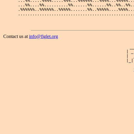
...%%.....%%%%.....%%%...%%%%%%...%%%%...%%%%%...
...%%....%%..........%%......%%......%%..%%..%%..
.%%%%%%..%%%%%%..%%%%%.......%%..%%%%%....%%%%...
Contact us at
info@figlet.org
 _
| _
|  